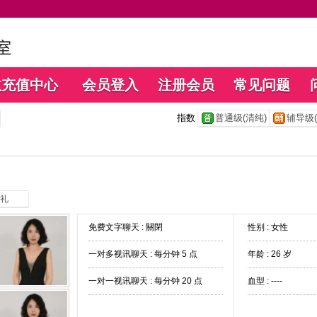
数充值中心
会员登入
注册会员
常见问题
指数
普通级(清纯)
辅导级(
礼
免费文字聊天 :
關閉
性别 : 女性
一对多视讯聊天 :
每分钟 5 点
年龄 : 26 岁
一对一视讯聊天 :
每分钟 20 点
血型 : ----