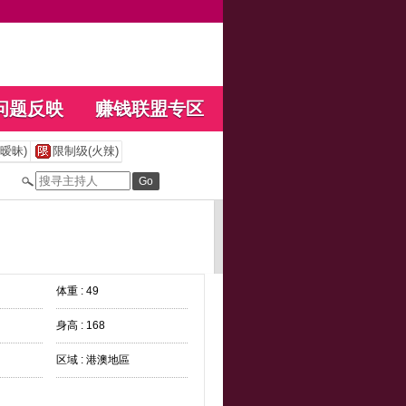
问题反映
赚钱联盟专区
暧昧)
限制级(火辣)
体重 : 49
身高 : 168
区域 : 港澳地區