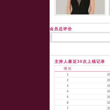
会员总评价
主持人最近30次上线记录
项 次
1
2
2
2
3
2
4
2
5
2
6
2
7
2