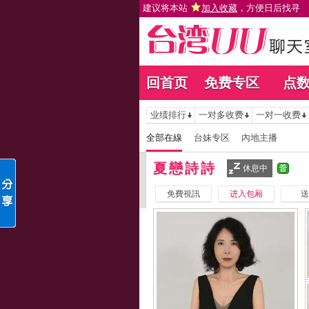
建议将本站
加入收藏
，方便日后找寻
回首页
免费专区
点
业绩排行
一对多收费
一对一收费
全部在線
台妹专区
內地主播
夏戀詩詩
休息中
免費視訊
进入包厢
送