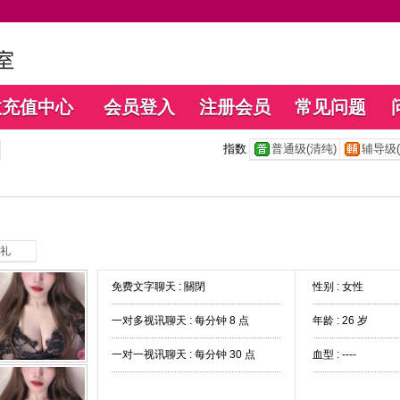
数充值中心
会员登入
注册会员
常见问题
指数
普通级(清纯)
辅导级(
礼
免费文字聊天 :
關閉
性别 : 女性
一对多视讯聊天 :
每分钟 8 点
年龄 : 26 岁
一对一视讯聊天 :
每分钟 30 点
血型 : ----