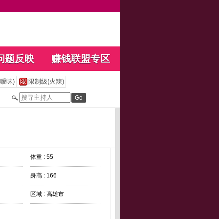
问题反映
赚钱联盟专区
暧昧)
限制级(火辣)
体重 : 55
身高 : 166
区域 : 高雄市