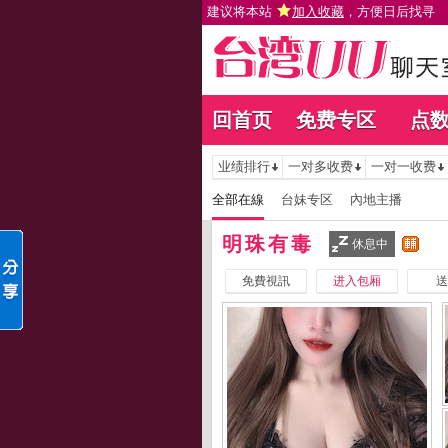
建议将本站
加入收藏
，方便日后找寻
回首页
免费专区
点
业绩排行
一对多收费
一对一收费
全部在線
台妹专区
內地主播
明珠有毒
休息中
免費視訊
进入包厢
送