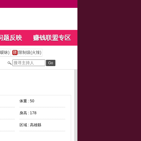
问题反映
赚钱联盟专区
暧昧)
限制级(火辣)
体重 : 50
身高 : 178
区域 : 高雄縣