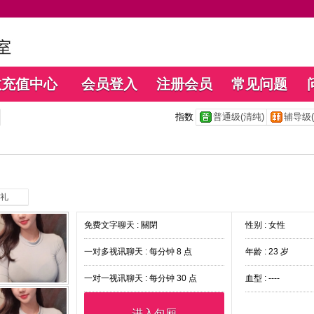
数充值中心
会员登入
注册会员
常见问题
指数
普通级(清纯)
辅导级(
礼
免费文字聊天 :
關閉
性别 : 女性
一对多视讯聊天 :
每分钟 8 点
年龄 : 23 岁
一对一视讯聊天 :
每分钟 30 点
血型 : ----
进入包厢