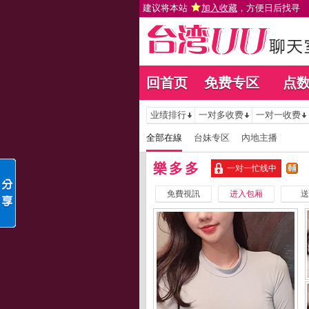
建议将本站
加入收藏
，方便日后找寻
回首页
免费专区
点
业绩排行
一对多收费
一对一收费
全部在線
台妹专区
內地主播
樂多多
一对一忙线中
免費視訊
进入包厢
送