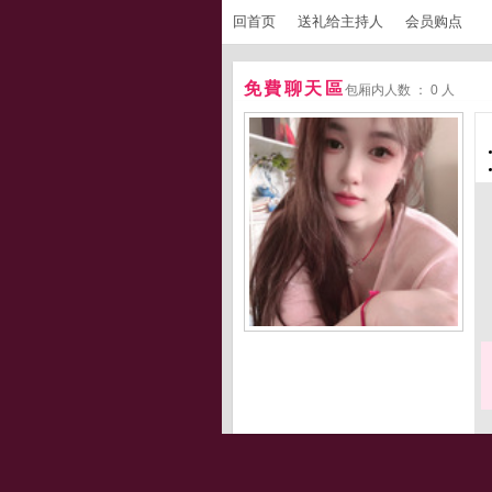
回首页
送礼给主持人
会员购点
免費聊天區
包厢内人数 ： 0 人