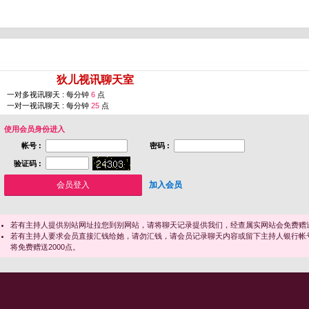
您即将进入 [
狄儿视讯聊天室
]
一对多视讯聊天 : 每分钟
6
点
一对一视讯聊天 : 每分钟
25
点
使用会员身份进入
帐号 :
密码 :
验证码 :
加入会员
若有主持人提供别站网址拉您到别网站，请将聊天记录提供我们，经查属实网站会免费赠送
若有主持人要求会员直接汇钱给她，请勿汇钱，请会员记录聊天内容或留下主持人银行帐
将免费赠送2000点。