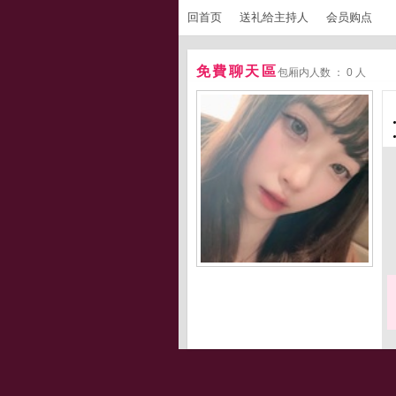
回首页
送礼给主持人
会员购点
免費聊天區
包厢内人数 ： 0 人