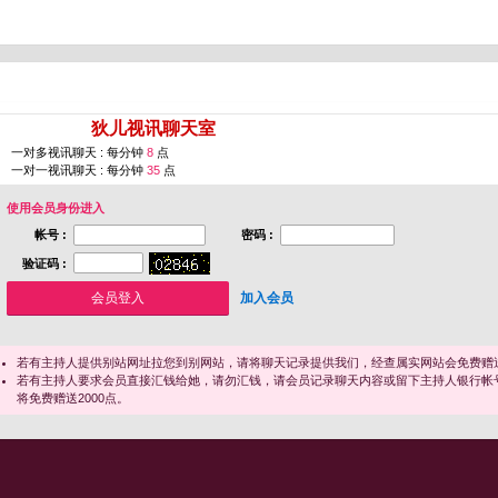
您即将进入 [
狄儿视讯聊天室
]
一对多视讯聊天 : 每分钟
8
点
一对一视讯聊天 : 每分钟
35
点
使用会员身份进入
帐号 :
密码 :
验证码 :
加入会员
若有主持人提供别站网址拉您到别网站，请将聊天记录提供我们，经查属实网站会免费赠送
若有主持人要求会员直接汇钱给她，请勿汇钱，请会员记录聊天内容或留下主持人银行帐
将免费赠送2000点。