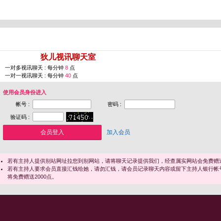
您即将进入 [
狄儿视讯聊天室
]
一对多视讯聊天 : 每分钟
8
点
一对一视讯聊天 : 每分钟
40
点
使用会员身份进入
帐号 :
密码 :
验证码 :
加入会员
若有主持人提供别站网址拉您到别网站，请将聊天记录提供我们，经查属实网站会免费赠送
若有主持人要求会员直接汇钱给她，请勿汇钱，请会员记录聊天内容或留下主持人银行帐
将免费赠送2000点。