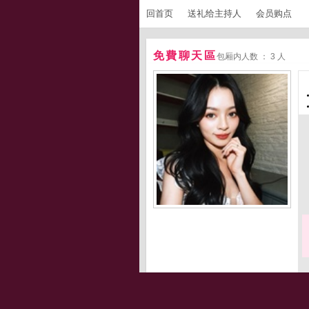
回首页
送礼给主持人
会员购点
免費聊天區
包厢内人数 ： 3 人