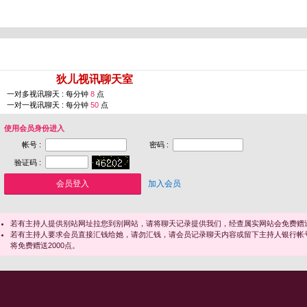
您即将进入 [
狄儿视讯聊天室
]
一对多视讯聊天 : 每分钟
8
点
一对一视讯聊天 : 每分钟
50
点
使用会员身份进入
帐号 :
密码 :
验证码 :
加入会员
若有主持人提供别站网址拉您到别网站，请将聊天记录提供我们，经查属实网站会免费赠送
若有主持人要求会员直接汇钱给她，请勿汇钱，请会员记录聊天内容或留下主持人银行帐
将免费赠送2000点。