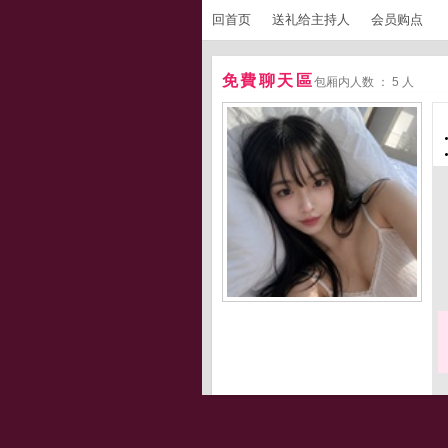
回首页
送礼给主持人
会员购点
免費聊天區
包厢内人数 ： 5 人