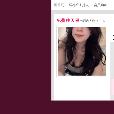
回首页
送礼给主持人
会员购点
免費聊天區
包厢内人数 ： 0 人