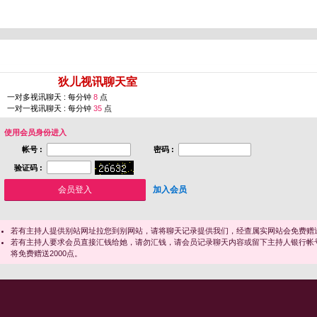
您即将进入 [
狄儿视讯聊天室
]
一对多视讯聊天 : 每分钟
8
点
一对一视讯聊天 : 每分钟
35
点
使用会员身份进入
帐号 :
密码 :
验证码 :
加入会员
若有主持人提供别站网址拉您到别网站，请将聊天记录提供我们，经查属实网站会免费赠送
若有主持人要求会员直接汇钱给她，请勿汇钱，请会员记录聊天内容或留下主持人银行帐
将免费赠送2000点。