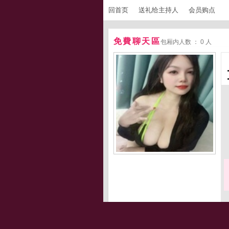
回首页
送礼给主持人
会员购点
免費聊天區
包厢内人数 ： 0 人