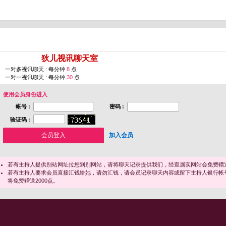
您即将进入 [
狄儿视讯聊天室
]
一对多视讯聊天 : 每分钟
8
点
一对一视讯聊天 : 每分钟
30
点
使用会员身份进入
帐号 :
密码 :
验证码 :
加入会员
若有主持人提供别站网址拉您到别网站，请将聊天记录提供我们，经查属实网站会免费赠送
若有主持人要求会员直接汇钱给她，请勿汇钱，请会员记录聊天内容或留下主持人银行帐
将免费赠送2000点。